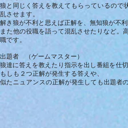
狼と同じく答えを教えてもらっているので
乱させます。
解き狼が不利と思えば正解を、無知狼が不利
また他の役職を語って混乱させたりなど。
職です。
出題者 （ゲームマスター）
狼達に答えを教えたり指示を出し番組を仕
もしも２つ正解が発生する答えや、
似たニュアンスの正解が発生しても出題者