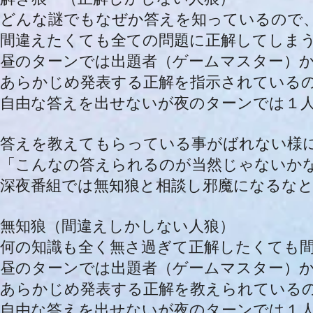
どんな謎でもなぜか答えを知っているので
間違えたくても全ての問題に正解してしま
昼のターンでは出題者（ゲームマスター）
あらかじめ発表する正解を指示されている
自由な答えを出せないが夜のターンでは１
答えを教えてもらっている事がばれない様
「こんなの答えられるのが当然じゃないか
深夜番組では無知狼と相談し邪魔になるな
無知狼（間違えしかしない人狼）
何の知識も全く無さ過ぎて正解したくても
昼のターンでは出題者（ゲームマスター）
あらかじめ発表する正解を教えられている
自由な答えを出せないが夜のターンでは１