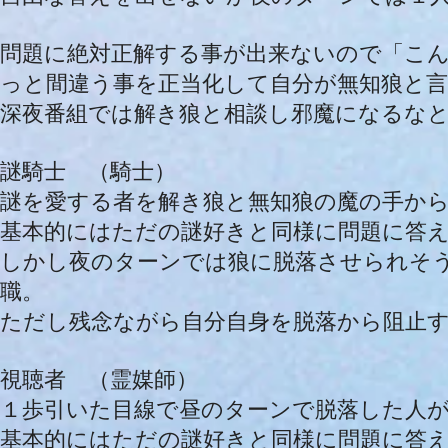
問題に絶対正解する事が出来ないので「こ
っと間違う事を正当化して自分が無知狼と
深夜番組では解き狼と相談し邪魔になるな
謎騎士 （騎士）
謎を愛する者を解き狼と無知狼の魔の手か
基本的にはただの謎好きと同様に問題に答
しかし夜のターンでは狼に脱落させられそ
職。
ただし残念ながら自分自身を脱落から阻止
視聴者 （霊媒師）
１歩引いた目線で昼のターンで脱落した人
基本的にはただの謎好きと同様に問題に答