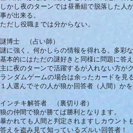
しかし夜のターンでは昼番組で脱落した人
事が出来る。
ただし役職までは分からない。
謎博士 （占い師）
謎に強く。何かしらの情報を得れる。多彩
基本的にはただの謎好きと同様に問題に答
主に夜のターンで活躍するが入れない方が
ランダムゲームの場合は余ったカードを見
１人選んでその人が狼か回答者（人間）か
インチキ解答者 （裏切り者）
狼の仲間で狼が勝てば勝利となります。
暴かれても人間と判定されますしカウント
答えを盗み見て知っているズルい回答者！